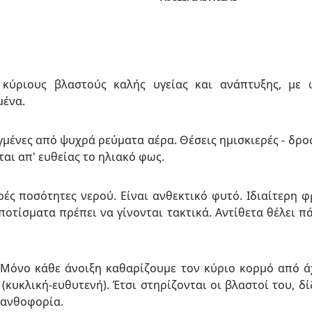
 κύριους βλαστούς καλής υγείας και ανάπτυξης, µε
µένα.
µένες από ψυχρά ρεύµατα αέρα. Θέσεις ηµισκιερές - δροσ
ται απ' ευθείας το ηλιακό φως.
ρές ποσότητες νερού. Είναι ανθεκτικό φυτό. Ιδιαίτερη 
 ποτίσµατα πρέπει να γίνονται τακτικά. Αντίθετα θέλει 
 Μόνο κάθε άνοιξη καθαρίζουµε τον κύριο κορµό από ά
κυκλική-ευθυτενή). Έτσι στηρίζονται οι βλαστοί του, δ
 ανθοφορία.