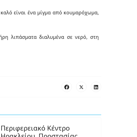
 καλό είναι ένα µίγµα από κουµαρόχωµα,
ρη λιπάσµατα διαλυµένα σε νερό, στη
Περιφερειακό Κέντρο
Ηρακλείου, Προστασίας