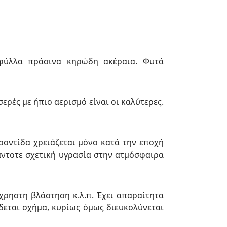
 φύλλα πράσινα κηρώδη ακέραια. Φυτά
ερές µε ήπιο αερισµό είναι οι καλύτερες.
φροντίδα χρειάζεται µόνο κατά την εποχή
πάντοτε σχετική υγρασία στην ατµόσφαιρα
χρηστη βλάστηση κ.λ.π. Έχει απαραίτητα
ίδεται σχήµα, κυρίως όµως διευκολύνεται