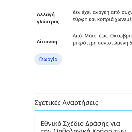
Δεν έχει ανάγκη από συχ
Αλλαγή
τύρφη και κοπριά χωνεµέ
γλάστρας
Από Μάιο έως Οκτώβριο
Λίπανση
µικρότερη συνιστώµενη δ
Γεωργία
Σχετικές Αναρτήσεις
Εθνικό Σχέδιο Δράσης για
την Ορθολογική Χρήση των