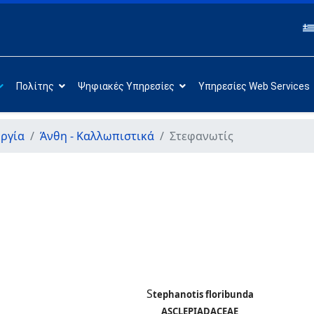
Πολίτης
Ψηφιακές Υπηρεσίες
Υπηρεσίες Web Services
ργία
Άνθη - Καλλωπιστικά
Στεφανωτίς
S
tephanotis floribunda
ASCLEPIADACEAE