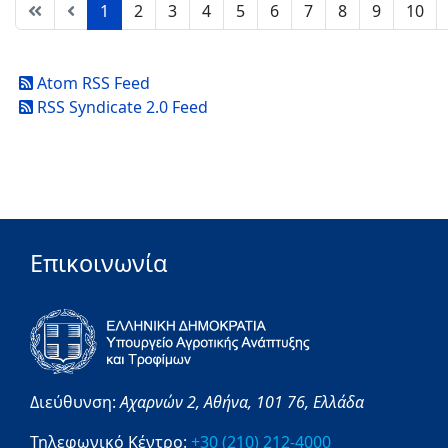
1
2
3
4
5
6
7
8
9
10
Atom RSS Feed
RSS Syndicate 2.0 Feed
Επικοινωνία
Διεύθυνση:
Αχαρνών 2,
Αθήνα,
101 76,
Ελλάδα
Τηλεφωνικό Κέντρο:
+30 (210) 212-4000