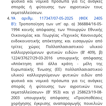
φυσικά και νομικά πρόσωπα για τις ανάγκες
σποράς ή φύτευσης των αγροτικών τους
εκμεταλλεύσεων.
ΥΑ αριθμ. 117347/07-05-2025 (ΦΕΚ 2405
Β'):
Τροποποίηση των υπ’ αρ. α) 366884/16-05-
1994 κοινής απόφασης των Υπουργών Εθνικής
Οικονομίας και Γεωργίας «Τεχνικός Κανονισμός
ενδοκοινοτικής απόκτησης και εισαγωγών από
τρίτες χώρες Πολλαπλασιαστικού υλικού
καλλιεργούμενων φυτικών ειδών» (Β’ 409), β)
1224/37627/29-03-2016 υπουργικής απόφασης
«Απόκτηση από άλλα κράτη - μέλη της
Ευρωπαϊκής Ένωσης (ΕΕ) πολλαπλασιαστικού
υλικού καλλιεργούμενων φυτικών ειδών από
φυσικά και νομικά πρόσωπα για τις ανάγκες
σποράς ή φύτευσης των αγροτικών τους
εκμεταλλεύσεων» (Β’ 953) και γ) 258623/19-08-
2003 υπουργικής απόφασης «Προϋποθέσεις
χορήγησης έγκρισης αναπαραγωγής ποικιλιών