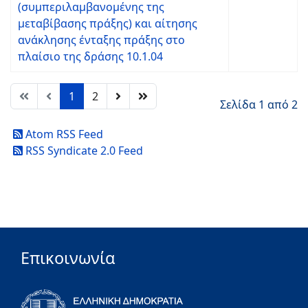
(συμπεριλαμβανομένης της
μεταβίβασης πράξης) και αίτησης
ανάκλησης ένταξης πράξης στο
πλαίσιο της δράσης 10.1.04
1
2
Σελίδα 1 από 2
Atom RSS Feed
RSS Syndicate 2.0 Feed
Επικοινωνία