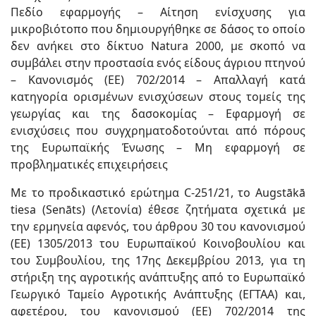
Πεδίο εφαρμογής – Αίτηση ενίσχυσης για
μικροβιότοπο που δημιουργήθηκε σε δάσος το οποίο
δεν ανήκει στο δίκτυο Natura 2000, με σκοπό να
συμβάλει στην προστασία ενός είδους άγριου πτηνού
– Κανονισμός (ΕΕ) 702/2014 – Απαλλαγή κατά
κατηγορία ορισμένων ενισχύσεων στους τομείς της
γεωργίας και της δασοκομίας – Εφαρμογή σε
ενισχύσεις που συγχρηματοδοτούνται από πόρους
της Ευρωπαϊκής Ένωσης – Μη εφαρμογή σε
προβληματικές επιχειρήσεις
Με το προδικαστικό ερώτημα C-251/21, το Augstākā
tiesa (Senāts) (Λετονία) έθεσε ζητήματα σχετικά με
την ερμηνεία αφενός, του άρθρου 30 του κανονισμού
(ΕΕ) 1305/2013 του Ευρωπαϊκού Κοινοβουλίου και
του Συμβουλίου, της 17ης Δεκεμβρίου 2013, για τη
στήριξη της αγροτικής ανάπτυξης από το Ευρωπαϊκό
Γεωργικό Ταμείο Αγροτικής Ανάπτυξης (ΕΓΤΑΑ) και,
αφετέρου, του κανονισμού (ΕΕ) 702/2014 της