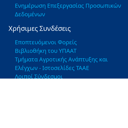
Ενημέρωση Επεξεργασίας Προσωπικών
Δεδομένων
Χρήσιμες Συνδέσεις
Εποπτευόμενοι Φορείς
Βιβλιοθήκη του ΥΠΑΑΤ
Τμήματα Αγροτικής Ανάπτυξης και
Ελέγχων - Ιστοσελίδες ΤΑΑΕ
Λοιποί Σύνδεσμοι
Greek Farms
Copyright © 2026 Υπουργείο Αγροτικής Ανάπτυξης και
Τροφίμων. Με την επιφύλαξη παντός δικαιώματος.