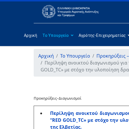
Αρχική
Το Υπουργείο
Αγρότης-Επιχειρηματίας
Αρχική
Το Υπουργείο
Προκηρύξεις –
Περίληψη ανοικτού διαγωνισμού για 
GOLD_TC» με στόχο την υλοποίηση δρα
Προκηρύξεις–Διαγωνισμοί
Περίληψη ανοικτού διαγωνισμού
“RED GOLD_TC» με στόχο την υλ
της Ελβετίας.