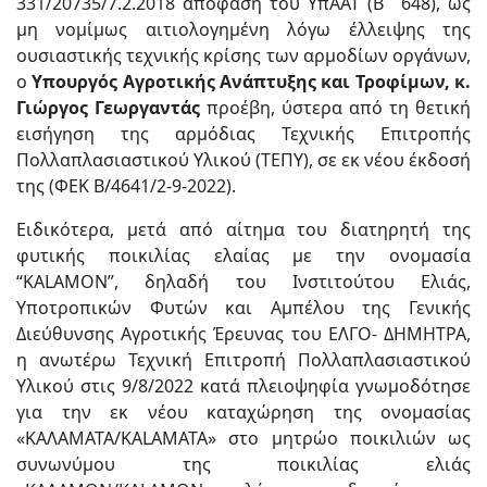
331/20735/7.2.2018 απόφαση του ΥπΑΑΤ (Β΄ 648), ως
μη νομίμως αιτιολογημένη λόγω έλλειψης της
ουσιαστικής τεχνικής κρίσης των αρμοδίων οργάνων,
ο
Υπουργός Αγροτικής Ανάπτυξης και Τροφίμων, κ.
Γιώργος Γεωργαντάς
προέβη, ύστερα από τη θετική
εισήγηση της αρμόδιας Τεχνικής Επιτροπής
Πολλαπλασιαστικού Υλικού (ΤΕΠΥ), σε εκ νέου έκδοσή
της (ΦΕΚ Β/4641/2-9-2022).
Ειδικότερα, μετά από αίτημα του διατηρητή της
φυτικής ποικιλίας ελαίας με την ονομασία
“KALAMON”, δηλαδή του Ινστιτούτου Ελιάς,
Υποτροπικών Φυτών και Αμπέλου της Γενικής
Διεύθυνσης Αγροτικής Έρευνας του ΕΛΓΟ- ΔΗΜΗΤΡΑ,
η ανωτέρω Τεχνική Επιτροπή Πολλαπλασιαστικού
Υλικού στις 9/8/2022 κατά πλειοψηφία γνωμοδότησε
για την εκ νέου καταχώρηση της ονομασίας
«ΚΑΛΑΜΑΤΑ/KALAMATA» στο μητρώο ποικιλιών ως
συνωνύμου της ποικιλίας ελιάς