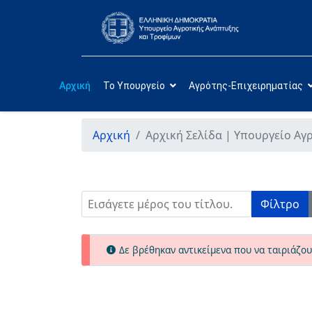
Αρχική
Το Υπουργείο
Αγρότης-Επιχειρηματίας
Αρχική
Αρχική Σελίδα | Υπουργείο Αγ
Εισάγετε μέρος του τίτλου.
Φίλτρο
Πληροφορία
Δε βρέθηκαν αντικείμενα που να ταιριάζου