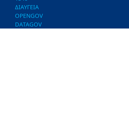
ΔΙΑΥΓΕΙΑ
OPENGOV
DATAGOV
Ενημέρωση Επεξεργασίας Προσωπικών
Δεδομένων
Χρήσιμες Συνδέσεις
Εποπτευόμενοι Φορείς
Βιβλιοθήκη του ΥΠΑΑΤ
Τμήματα Αγροτικής Ανάπτυξης και
Ελέγχων - Ιστοσελίδες ΤΑΑΕ
Λοιποί Σύνδεσμοι
Greek Farms