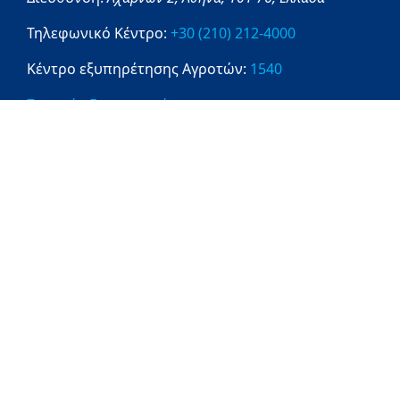
Τηλεφωνικό Κέντρο:
+30 (210) 212-4000
Κέντρο εξυπηρέτησης Αγροτών:
1540
Στοιχεία Επικοινωνίας
Πληροφορίες
1540
ΔΙΑΥΓΕΙΑ
OPENGOV
DATAGOV
Ενημέρωση Επεξεργασίας Προσωπικών
Δεδομένων
Χρήσιμες Συνδέσεις