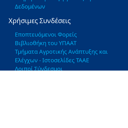
Δεδομένων
Χρήσιμες Συνδέσεις
Εποπτευόμενοι Φορείς
Βιβλιοθήκη του ΥΠΑΑΤ
Τμήματα Αγροτικής Ανάπτυξης και
Ελέγχων - Ιστοσελίδες ΤΑΑΕ
Λοιποί Σύνδεσμοι
Greek Farms
Copyright © 2026 Υπουργείο Αγροτικής Ανάπτυξης και
Τροφίμων. Με την επιφύλαξη παντός δικαιώματος.