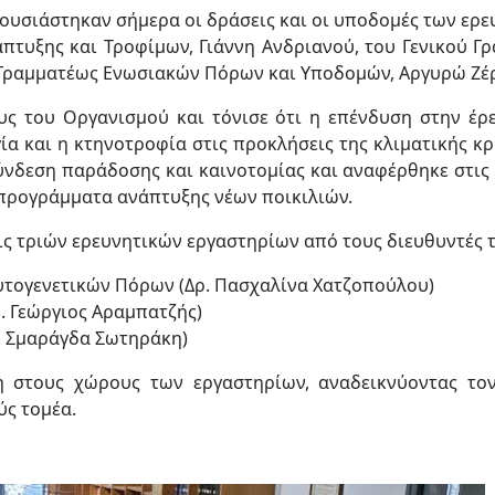
υσιάστηκαν σήμερα οι δράσεις και οι υποδομές των ερ
τυξης και Τροφίμων, Γιάννη Ανδριανού, του Γενικού Γρ
ς Γραμματέως Ενωσιακών Πόρων και Υποδομών, Αργυρώ Ζέ
ς του Οργανισμού και τόνισε ότι η επένδυση στην έρε
α και η κτηνοτροφία στις προκλήσεις της κλιματικής κρ
ύνδεση παράδοσης και καινοτομίας και αναφέρθηκε στις 
 προγράμματα ανάπτυξης νέων ποικιλιών.
ς τριών ερευνητικών εργαστηρίων από τους διευθυντές τ
Φυτογενετικών Πόρων (Δρ. Πασχαλίνα Χατζοπούλου)
. Γεώργιος Αραμπατζής)
. Σμαράγδα Σωτηράκη)
στους χώρους των εργαστηρίων, αναδεικνύοντας τον
ύς τομέα.