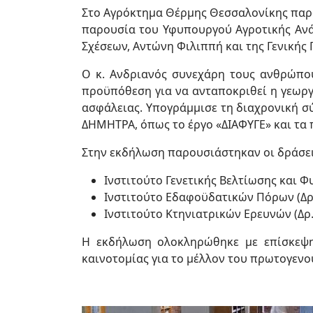
Στο Αγρόκτημα Θέρμης Θεσσαλονίκης παρο
παρουσία του Υφυπουργού Αγροτικής Ανάπ
Σχέσεων, Αντώνη Φιλιππή και της Γενική
Ο κ. Ανδριανός συνεχάρη τους ανθρώπου
προϋπόθεση για να ανταποκριθεί η γεωργί
ασφάλειας. Υπογράμμισε τη διαχρονική σ
ΔΗΜΗΤΡΑ, όπως το έργο «ΔΙΑΦΥΓΕ» και τα
Στην εκδήλωση παρουσιάστηκαν οι δράσει
Ινστιτούτο Γενετικής Βελτίωσης και 
Ινστιτούτο Εδαφοϋδατικών Πόρων (Δρ
Ινστιτούτο Κτηνιατρικών Ερευνών (Δρ
Η εκδήλωση ολοκληρώθηκε με επίσκεψη 
καινοτομίας για το μέλλον του πρωτογενο