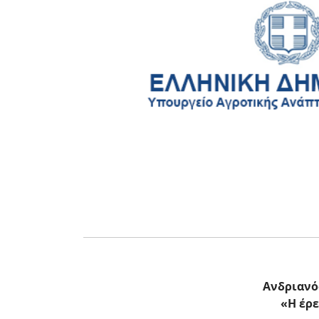
Ανδριανό
«Η έρε