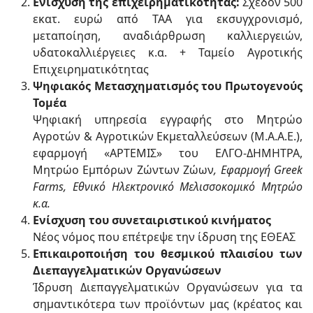
Ενίσχυση της επιχειρηµατικότητας:
Σχεδόν 500
εκατ. ευρώ από ΤΑΑ για εκσυγχρονισµό,
µεταποίηση, αναδιάρθρωση καλλιεργειών,
υδατοκαλλιέργειες κ.α. + Ταµείο Αγροτικής
Επιχειρηµατικότητας
Ψηφιακός Μετασχηματισμός του Πρωτογενούς
Τομέα
Ψηφιακή υπηρεσία εγγραφής στο Μητρώο
Αγροτών & Αγροτικών Εκμεταλλεύσεων (Μ.Α.Α.Ε.),
εφαρμογή «ΑΡΤΕΜΙΣ» του ΕΛΓΟ-ΔΗΜΗΤΡΑ,
Μητρώο Εμπόρων Ζώντων Ζώων
, Εφαρμογή Greek
Farms, Εθνικό Ηλεκτρονικό Μελισσοκομικό Μητρώο
κ.α.
Ενίσχυση του συνεταιριστικού κινήματος
Νέος νόμος που επέτρεψε την ίδρυση της ΕΘΕΑΣ
Επικαιροποιήση του θεσμικού πλαισίου των
Διεπαγγελματικών Οργανώσεων
Ίδρυση Διεπαγγελματικών Οργανώσεων για τα
σημαντικότερα των προϊόντων μας (κρέατος και