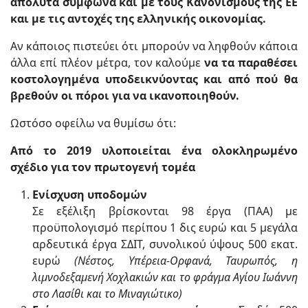
απόλυτα σύμφωνα και με τους Κανονισμούς της ΕΕ
και με τις αντοχές της ελληνικής οικονομίας.
Αν κάποιος πιστεύει ότι μπορούν να ληφθούν κάποια
άλλα επί πλέον μέτρα, τον καλούμε
να τα παραθέσει
κοστολογημένα υποδεικνύοντας και από πού θα
βρεθούν οι πόροι για να ικανοποιηθούν.
Ωστόσο οφείλω να θυμίσω ότι:
A
πό το 2019 υλοποιείται ένα ολοκληρωµένο
σχέδιο για τον πρωτογενή τοµέα
Ενίσχυση υποδομών
Σε εξέλιξη βρίσκονται 98 έργα (ΠΑΑ) με
προϋπολογισμό περίπου 1 δις ευρώ και 5 μεγάλα
αρδευτικά έργα ΣΔΙΤ, συνολικού ύψους 500 εκατ.
ευρώ
(Νέστος, Υπέρεια-Ορφανά, Ταυρωπός, η
λιμνοδεξαμενή Χοχλακιών και το φράγμα Αγίου Ιωάννη
στο Λασίθι και το Μιναγιώτικο)