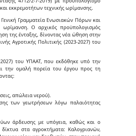
νταξης 4712/2-7-2019) με προϋπολογισμό
και εκκρεμοτήτων τεχνικής ωρίμανσης.
η Γενική Γραμματεία Ενωσιακών Πόρων και
υ ωρίμανση. Ο αρχικός προϋπολογισμός
ηση της ένταξης, δίνοντας νέα ώθηση στην
νής Αγροτικής Πολιτικής (2023-2027) του
-2027) του ΥΠΑΑΤ, που εκδόθηκε υπό την
αι την ομαλή πορεία του έργου προς τη
οντας:
εις, απώλεια νερού).
ησης των γεωτρήσεων λόγω παλαιότητας
ύων άρδευσης με υπόγεια, καθώς και ο
δίκτυα στα αγροκτήματα: Καλογριανών,