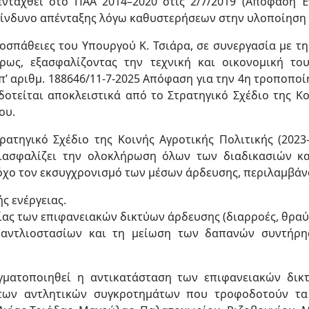
 ενταχθεί στο ΠΑΑ 2014–2020 στις 2/7/2019 (Απόφαση Έ
 κίνδυνο απένταξης λόγω καθυστερήσεων στην υλοποίηση 
ροσπάθειες του Υπουργού Κ. Τσιάρα, σε συνεργασία με τ
ως, εξασφαλίζοντας την τεχνική και οικονομική το
υπ’ αριθμ. 188646/11-7-2025 Απόφαση για την 4η τροποποί
οτείται αποκλειστικά από το Στρατηγικό Σχέδιο της Κοι
ου.
ατηγικό Σχέδιο της Κοινής Αγροτικής Πολιτικής (2023
ιασφαλίζει την ολοκλήρωση όλων των διαδικασιών κ
όχο τον εκσυγχρονισμό των μέσων άρδευσης, περιλαμβάν
ς ενέργειας.
ς των επιφανειακών δικτύων άρδευσης (διαρροές, θραύσ
ν αντλιοστασίων και τη μείωση των δαπανών συντήρ
ματοποιηθεί η αντικατάσταση των επιφανειακών δικτ
 των αντλητικών συγκροτημάτων που τροφοδοτούν τα 