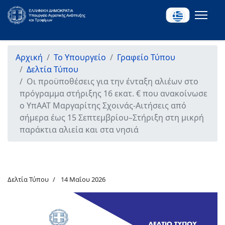
Αρχική
Το Υπουργείο
Γραφείο Τύπου
Δελτία Τύπου
Οι προϋποθέσεις για την ένταξη αλιέων στο
πρόγραμμα στήριξης 16 εκατ. € που ανακοίνωσε
ο ΥπΑΑΤ Μαργαρίτης Σχοινάς-Αιτήσεις από
σήμερα έως 15 Σεπτεμβρίου–Στήριξη στη μικρή
παράκτια αλιεία και στα νησιά
Δελτία Τύπου
14 Μαΐου 2026