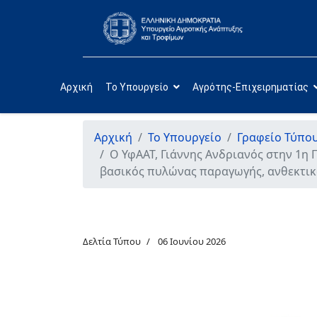
Αρχική
Το Υπουργείο
Αγρότης-Επιχειρηματίας
Αρχική
Το Υπουργείο
Γραφείο Τύπο
Ο ΥφΑΑΤ, Γιάννης Ανδριανός στην 1η 
βασικός πυλώνας παραγωγής, ανθεκτικ
Δελτία Τύπου
06 Ιουνίου 2026