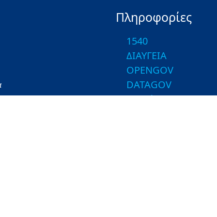
Πληροφορίες
1540
ΔΙΑΥΓΕΙΑ
OPENGOV
DATAGOV
α
Ενημέρωση Επεξεργ
Προσωπικών Δεδο
 και Τροφίμων. Με την επιφύλαξη παντός δικαιώματος.