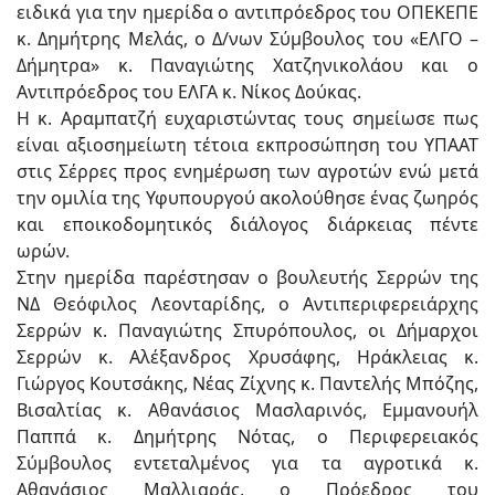
ειδικά για την ημερίδα ο αντιπρόεδρος του ΟΠΕΚΕΠΕ
κ. Δημήτρης Μελάς, ο Δ/νων Σύμβουλος του «ΕΛΓΟ –
Δήμητρα» κ. Παναγιώτης Χατζηνικολάου και ο
Αντιπρόεδρος του ΕΛΓΑ κ. Νίκος Δούκας.
Η κ. Αραμπατζή ευχαριστώντας τους σημείωσε πως
είναι αξιοσημείωτη τέτοια εκπροσώπηση του ΥΠΑΑΤ
στις Σέρρες προς ενημέρωση των αγροτών ενώ μετά
την ομιλία της Υφυπουργού ακολούθησε ένας ζωηρός
και εποικοδομητικός διάλογος διάρκειας πέντε
ωρών.
Στην ημερίδα παρέστησαν ο βουλευτής Σερρών της
ΝΔ Θεόφιλος Λεονταρίδης, ο Αντιπεριφερειάρχης
Σερρών κ. Παναγιώτης Σπυρόπουλος, οι Δήμαρχοι
Σερρών κ. Αλέξανδρος Χρυσάφης, Ηράκλειας κ.
Γιώργος Κουτσάκης, Νέας Ζίχνης κ. Παντελής Μπόζης,
Βισαλτίας κ. Αθανάσιος Μασλαρινός, Εμμανουήλ
Παππά κ. Δημήτρης Νότας, ο Περιφερειακός
Σύμβουλος εντεταλμένος για τα αγροτικά κ.
Αθανάσιος Μαλλιαράς, ο Πρόεδρος του