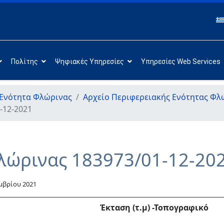
Πολίτης
Ψηφιακές Υπηρεσίες
Υπηρεσίες Web Services
 Ενότητα Φλώρινας
Αρχείο Περιφερειακής Ενότητας Φλ
-12-2021
λώρινας 183973/01-12-20
μβρίου 2021
Έκταση (τ.μ)
-Τοπογραφικό