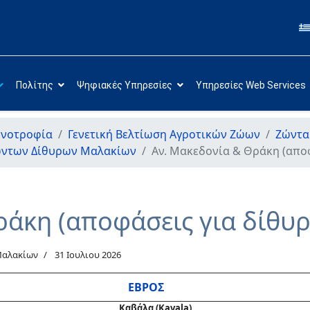
Πολίτης
Ψηφιακές Υπηρεσίες
Υπηρεσίες Web Services
ηνοτροφία
Γενετική Βελτίωση Αγροτικών Ζώων
Ζώντα
ώντων Δίθυρων Μαλακίων
Αν. Μακεδονία & Θράκη (αποφ
ράκη (αποφάσεις για δίθυρ
Μαλακίων
31 Ιουλιου 2026
ΕΒΡΟΣ
Καβάλα (Kavala)