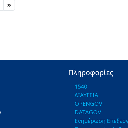
Πληροφορίες
1540
ΔΙΑΥΓΕΙΑ
OPENGOV
DATAGOV
α
Ενημέρωση Επεξεργ