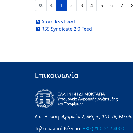
1
2
3
4
5
6
7
Atom RSS Feed
RSS Syndicate 2.0 Feed
Επικοινωνία
Διεύθυνση:
Αχαρνών 2,
Αθήνα,
101 76,
Ελλάδ
Τηλεφωνικό Κέντρο:
+30 (210) 212-4000