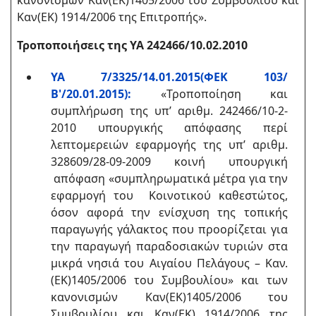
κανονισμών Καν(ΕΚ)1405/2006 του Συμβουλίου και
Καν(ΕΚ) 1914/2006 της Επιτροπής».
Τροποποιήσεις της ΥΑ
242466/10.02.2010
ΥΑ 7/3325/14.01.2015(ΦΕΚ 103/
Β'/20.01.2015):
«Τροποποίηση και
συμπλήρωση της υπ’ αριθμ. 242466/10-2-
2010 υπουργικής απόφασης περί
λεπτομερειών εφαρμογής της υπ’ αριθμ.
328609/28-09-2009 κοινή υπουργική
απόφαση «συμπληρωματικά μέτρα για την
εφαρμογή του Κοινοτικού καθεστώτος,
όσον αφορά την ενίσχυση της τοπικής
παραγωγής γάλακτος που προορίζεται για
την παραγωγή παραδοσιακών τυριών στα
μικρά νησιά του Αιγαίου Πελάγους – Καν.
(ΕΚ)1405/2006 του Συμβουλίου» και των
κανονισμών Καν(ΕΚ)1405/2006 του
Συμβουλίου και Καν(ΕΚ) 1914/2006 της