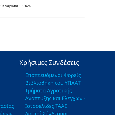
05 Αυγούστου 2026
Χρήσιμες Συνδέσεις
Εποπτευόμενοι Φορείς
Βιβλιοθήκη του ΥΠΑΑΤ
Τμήματα Αγροτικής
Ανάπτυξης και Ελέγχων -
ασίας
Ιστοσελίδες ΤΑΑΕ
μένων
Λοιποί Σύνδεσμοι