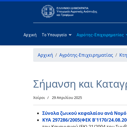
Αρχική
Το Υπουργείο
Αγρότης-Επιχειρηματίας
Αρχική
Αγρότης-Επιχειρηματίας
Κτ
Σήμανση και Καταγ
Χοίροι
29 Απριλίου 2025
Σύνολα ζωικού κεφαλαίου ανά Νομό
ΚΥΑ 297286/2005(ΦΕΚ Β'1170/24.08.20
του Κανονισμού (ΕΚ) 21/2004 του Συμ