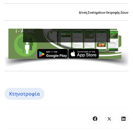
Δ/νση Συστημάτων Εκτροφής Ζώων
Κτηνοτροφία