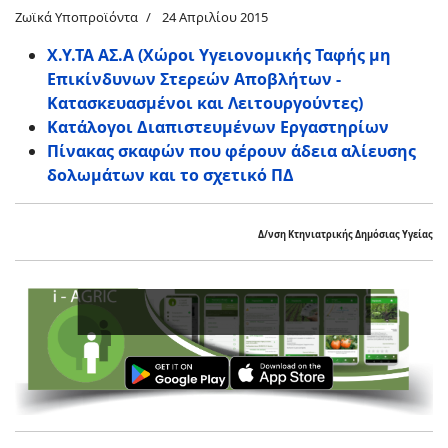
Ζωϊκά Υποπροϊόντα
24 Απριλίου 2015
Χ.Υ.ΤΑ ΑΣ.Α (Χώροι Υγειονομικής Ταφής μη
Επικίνδυνων Στερεών Αποβλήτων -
Κατασκευασμένοι και Λειτουργούντες)
Κατάλογοι Διαπιστευμένων Εργαστηρίων
Πίνακας σκαφών που φέρουν άδεια αλίευσης
δολωμάτων και το σχετικό ΠΔ
Δ/νση Κτηνιατρικής Δημόσιας Υγείας
Εν