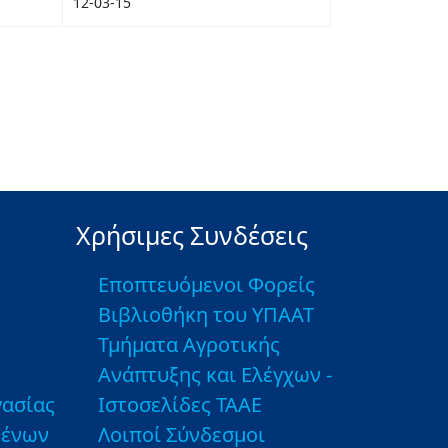
12-03-15
Χρήσιμες Συνδέσεις
Εποπτευόμενοι Φορείς
Βιβλιοθήκη του ΥΠΑΑΤ
Τμήματα Αγροτικής
Ανάπτυξης και Ελέγχων -
ασίας
Ιστοσελίδες ΤΑΑΕ
μένων
Λοιποί Σύνδεσμοι