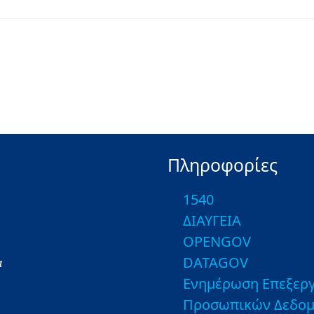
Πληροφορίες
1540
ΔΙΑΥΓΕΙΑ
OPENGOV
DATAGOV
α
Ενημέρωση Επεξεργ
Προσωπικών Δεδο