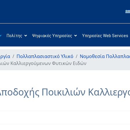
Πολίτης
Ψηφιακές Υπηρεσίες
Υπηρεσίες Web Services
ργία
Πολλαπλασιαστικό Υλικό
Νομοθεσία Πολλαπλασ
ιλιών Καλλιεργούμενων Φυτικών Ειδών
 Αποδοχής Ποικιλιών Καλλιερ