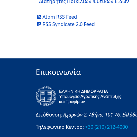
Διατηρητές Ποικιλιών Φυτικών Ειδών
Atom RSS Feed
RSS Syndicate 2.0 Feed
Επικοινωνία
Διεύθυνση:
Αχαρνών 2,
Αθήνα,
101 76,
Ελλάδ
Τηλεφωνικό Κέντρο:
+30 (210) 212-4000