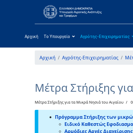
Αρχική
Το Υπουργείο
Αγρότης-Επιχειρηματίας
Αρχική
Αγρότης-Επιχειρηματίας
Μέτ
Μέτρα Στήριξης για
Μέτρα Στήριξης για τα Μικρά Νησιά του Αιγαίου
0
Πρόγραμμα Στήριξης των μικρών
Ειδικό Καθεστώς Εφοδιασμο
Αρμόδιες Αρχές Διαχείριση