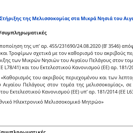
Στήριξης της Μελισσοκομίας στα Μικρά Νησιά του Αιγ
ς/συμπληρωματικές
οποίηση της υπ’ αρ. 455/231690/24.08.2020 (Β’ 3546) απ
αι Τροφίμων σχετικά με τον καθορισμό του ακριβούς πε
ιξης των Μικρών Νησιών του Αιγαίου Πελάγους στον τομ
Ε L78/41) και του Εκτελεστικού Κανονισμού (ΕΕ) αρ. 181/20
«Καθορισμός του ακριβούς περιεχομένου και των λεπτ
Αιγαίου Πελάγους στον τομέα της μελισσοκομίας», σε 
ι του Εκτελεστικού Κανονισμού (ΕΕ) υπ’ αρ. 181/2014 (EE L63
θνικό Ηλεκτρονικό Μελισσοκομικό Μητρώο»
ς/συμπληρωματικές