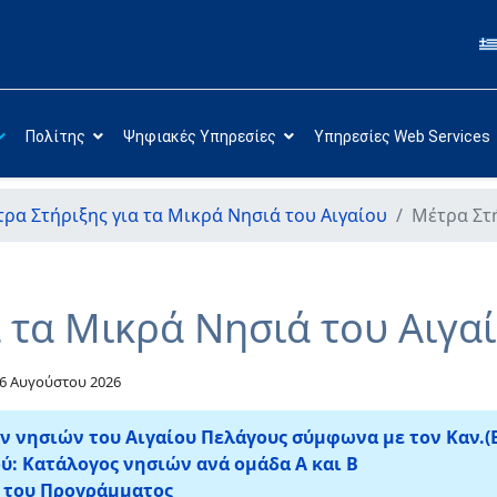
Πολίτης
Ψηφιακές Υπηρεσίες
Υπηρεσίες Web Services
ρα Στήριξης για τα Μικρά Νησιά του Αιγαίου
Μέτρα Στή
 τα Μικρά Νησιά του Αιγα
6 Αυγούστου 2026
 νησιών του Αιγαίου Πελάγους σύμφωνα με τον Καν.(ΕΕ
ύ: Κατάλογος νησιών ανά ομάδα Α και Β
ς του Προγράμματος