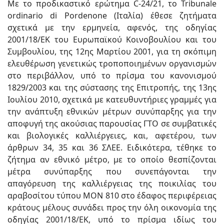
Με το προδικαστικό ερώτημα C-24/21, το Tribunale
οrdinario di Pordenone (Ιταλία) έθεσε ζητήματα
σχετικά με την ερμηνεία, αφενός, της οδηγίας
2001/18/ΕΚ του Ευρωπαϊκού Κοινοβουλίου και του
Συμβουλίου, της 12ης Μαρτίου 2001, για τη σκόπιμη
ελευθέρωση γενετικώς τροποποιημένων οργανισμών
στο περιβάλλον, υπό το πρίσμα του κανονισμού
1829/2003 και της σύστασης της Επιτροπής, της 13ης
Ιουλίου 2010, σχετικά με κατευθυντήριες γραμμές για
την ανάπτυξη εθνικών μέτρων συνύπαρξης για την
αποφυγή της ακούσιας παρουσίας ΓΤΟ σε συμβατικές
και βιολογικές καλλιέργειες, και, αφετέρου, των
άρθρων 34, 35 και 36 ΣΛΕΕ. Ειδικότερα, τέθηκε το
ζήτημα αν εθνικό μέτρο, με το οποίο θεσπίζονται
μέτρα συνύπαρξης που συνεπάγονται την
απαγόρευση της καλλιέργειας της ποικιλίας του
αραβοσίτου τύπου MON 810 στο έδαφος περιφέρειας
κράτους μέλους συνάδει προς την όλη οικονομία της
οδηγίας 2001/18/ΕΚ, υπό το πρίσμα ιδίως του