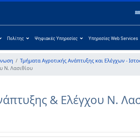
Πολίτης
Ψηφιακές Υπηρεσίες
Υπηρεσίες Web Services
άνωση
Τμήματα Αγροτικής Ανάπτυξης και Ελέγχων - Ιστο
υ Ν. Λασιθίου
νάπτυξης & Ελέγχου Ν. Λα