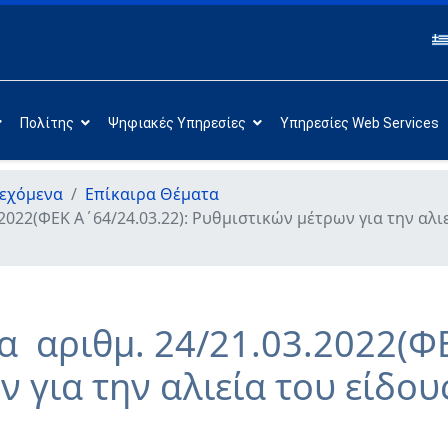
Πολίτης
Ψηφιακές Υπηρεσίες
Υπηρεσίες Web Services
εχόμενα
Επίκαιρα Θέματα
2022(ΦΕΚ Α΄64/24.03.22): Ρυθμιστικών μέτρων για την αλι
α αριθμ. 24/21.03.2022(ΦΕ
 για την αλιεία του είδου