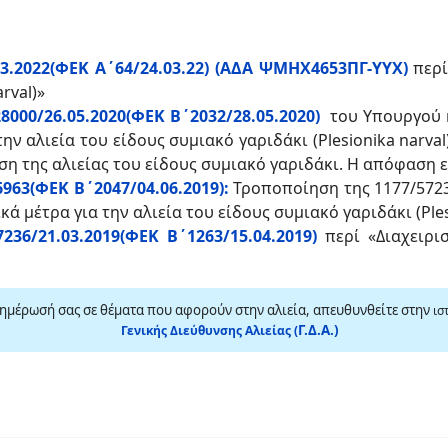
3.2022(ΦΕΚ Α΄64/24.03.22) (ΑΔΑ ΨΜΗΧ4653ΠΓ-ΥΥΧ)
περί
rval)»
000/26.05.2020(ΦΕΚ Β΄2032/28.05.2020)
του Υπουργού κ
ην αλιεία του είδους συμιακό γαριδάκι (Plesionika narva
ση της αλιείας του είδους συμιακό γαριδάκι. Η απόφαση ε
963(ΦΕΚ Β΄2047/04.06.2019):
Τροποποίηση της 1177/5723
κά μέτρα για την αλιεία του είδους συμιακό γαριδάκι (Ples
36/21.03.2019(ΦΕΚ Β΄1263/15.04.2019)
περί «Διαχειρι
νημέρωσή σας σε θέματα που αφορούν στην αλιεία, απευθυνθείτε στην
ι
σ
Γ.Δ.Α.)
Γενικής Διεύθυνσης Αλιείας (