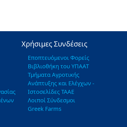
Χρήσιμες Συνδέσεις
Εποπτευόμενοι Φορείς
Βιβλιοθήκη του ΥΠΑΑΤ
Τμήματα Αγροτικής
Ανάπτυξης και Ελέγχων -
ασίας
Ιστοσελίδες ΤΑΑΕ
μένων
Λοιποί Σύνδεσμοι
Greek Farms