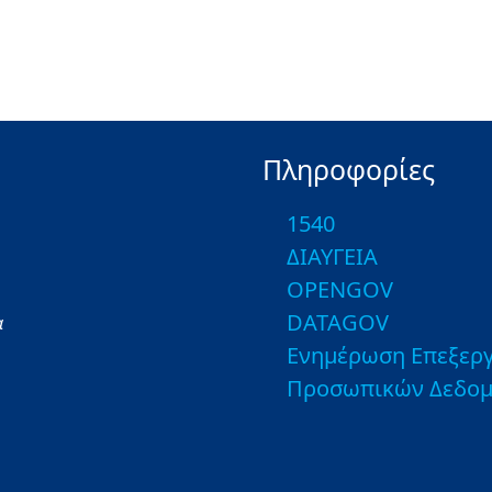
Πληροφορίες
1540
ΔΙΑΥΓΕΙΑ
OPENGOV
DATAGOV
α
Ενημέρωση Επεξεργ
Προσωπικών Δεδο