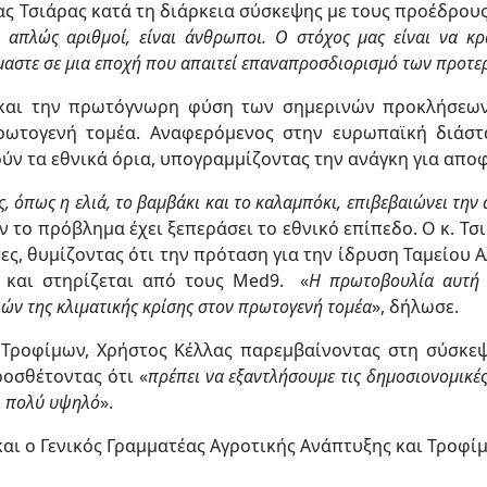
ας Τσιάρας κατά τη διάρκεια σύσκεψης με τους προέδρου
 απλώς αριθμοί, είναι άνθρωποι. Ο στόχος μας είναι να κ
μαστε σε μια εποχή που απαιτεί επαναπροσδιορισμό των προτε
α και την πρωτόγνωρη φύση των σημερινών προκλήσεων
ρωτογενή τομέα. Αναφερόμενος στην ευρωπαϊκή διάστ
ούν τα εθνικά όρια, υπογραμμίζοντας την ανάγκη για απ
, όπως η ελιά, το βαμβάκι και το καλαμπόκι, επιβεβαιώνει την
ν το πρόβλημα έχει ξεπεράσει το εθνικό επίπεδο. Ο κ. Τσ
ς, θυμίζοντας ότι την πρόταση για την ίδρυση Ταμείου Α
 και στηρίζεται από τους Med9. «
Η πρωτοβουλία αυτή 
ιών της κλιματικής κρίσης στον πρωτογενή τομέα
», δήλωσε.
 Τροφίμων, Χρήστος Κέλλας παρεμβαίνοντας στη σύσκεψ
οσθέτοντας ότι «
πρέπει να εξαντλήσουμε τις δημοσιονομικέ
αι πολύ υψηλό
».
και ο Γενικός Γραμματέας Αγροτικής Ανάπτυξης και Τροφίμ