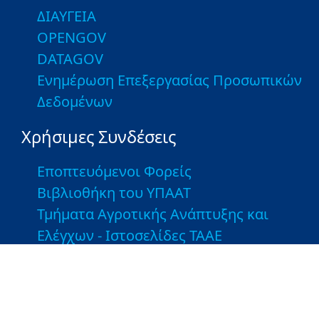
ΔΙΑΥΓΕΙΑ
OPENGOV
DATAGOV
Ενημέρωση Επεξεργασίας Προσωπικών
Δεδομένων
Χρήσιμες Συνδέσεις
Εποπτευόμενοι Φορείς
Βιβλιοθήκη του ΥΠΑΑΤ
Τμήματα Αγροτικής Ανάπτυξης και
Ελέγχων - Ιστοσελίδες ΤΑΑΕ
Λοιποί Σύνδεσμοι
Greek Farms