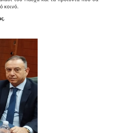
ό κοινό.
ας
.