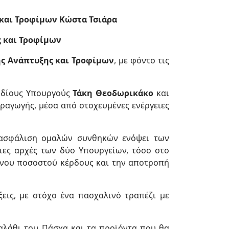
και Τροφίμων Κώστα Τσιάρα
ς και Τροφίμων
ής Ανάπτυξης και Τροφίμων
, με φόντο τις
οδίους Yπουργούς
Τάκη Θεοδωρικάκο
και
αραγωγής, μέσα από στοχευμένες ενέργειες
διασφάλιση ομαλών συνθηκών ενόψει των
ιες αρχές των δύο Υπουργείων, τόσο στο
ενου ποσοστού κέρδους και την αποτροπή
εις, με στόχο ένα πασχαλινό τραπέζι με
αλάθι του Πάσχα και τα προϊόντα που θα