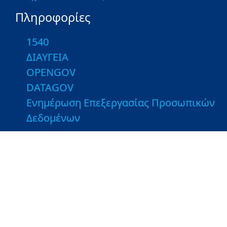
Πληροφορίες
1540
ΔΙΑΥΓΕΙΑ
OPENGOV
DATAGOV
Ενημέρωση Επεξεργασίας Προσωπικών
Δεδομένων
Χρήσιμες Συνδέσεις
Εποπτευόμενοι Φορείς
Βιβλιοθήκη του ΥΠΑΑΤ
Τμήματα Αγροτικής Ανάπτυξης και
Ελέγχων - Ιστοσελίδες ΤΑΑΕ