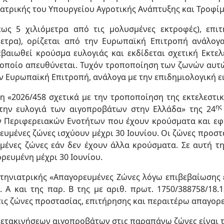
ιατρικής του Υπουργείου Αγροτικής Ανάπτυξης και Τροφίμω
ς 5 χιλιόμετρα από τις μολυσμένες εκτροφές), επιτή
μετρα), ορίζεται από την Ευρωπαϊκή Επιτροπή ανάλο
εβαιωθεί κρούσμα ευλογιάς και εκδίδεται σχετική Εκτ
οποίο απευθύνεται. Τυχόν τροποποίηση των ζωνών αυτώ
ην Ευρωπαϊκή Επιτροπή, ανάλογα με την επιδημιολογική ε
 «2026/458 σχετικά με την τροποποίηση της εκτελεστικ
ης
 την ευλογιά των αιγοπροβάτων στην Ελλάδα» της 24
 Περιφερειακών Ενοτήτων που έχουν κρούσματα και εφό
υμένες ζώνες ισχύουν μέχρι 30 Ιουνίου. Οι ζώνες προστα
ένες ζώνες εάν δεν έχουν άλλα κρούσματα. Σε αυτή τη
ρευμένη μέχρι 30 Ιουνίου.
 Κτηνιατρικής «Απαγορευμένες Ζώνες λόγω επιβεβαίωσης
 Α και της παρ. Β της με αριθ. πρωτ. 1750/388758/18.1
τις ζώνες προστασίας, επιτήρησης και περαιτέρω απαγορ
μετακινήσεων αιγοπροβάτων στις παραπάνω ζώνες είναι τ