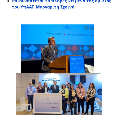
Επισυνάπτεται το πλήρες κείμενο της ομιλίας
του ΥπΑΑΤ, Μαργαρίτη Σχοινά