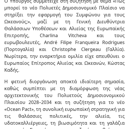
Ο Υπουργός συμμετείχε στη συζήτηση με θέμα «Πώς
μπορεί το νέο Πολυετές Δημοσιονομικό Πλαίσιο να
στηρίξει την εφαρμογή του Συμφώνου για τους
Ωκεανούς;», μαζί με τη Γενική Διευθύντρια
Θαλάσσιων Υποθέσεων και Αλιείας της Ευρωπαϊκής
Επιτροπής, Charlina Vitcheva και τους
ευρωβουλευτές, André Filipe Franqueira Rodrigues
(Πορτογαλία) και Christophe Clergeau (Γαλλία).
Νωρίτερα, την εναρκτήρια ομιλία είχε απευθύνει ο
Ευρωπαίος Επίτροπος Αλιείας και Ωκεανών, Κώστας
Καδής.
Η φετινή διοργάνωση αποκτά ιδιαίτερη σημασία,
καθώς συμπίπτει με τη διαμόρφωση της νέας
αρχιτεκτονικής του Πολυετούς Δημοσιονομικού
Πλαισίου 2028–2034 και τη συζήτηση για το νέο
«Ocean Pact», τη συνολική ευρωπαϊκή στρατηγική για
τις θαλάσσιες πολιτικές, την αλιεία, τις
υδατοκαλλιέργειες, τη βιωσιμότητα και τη γαλάζια