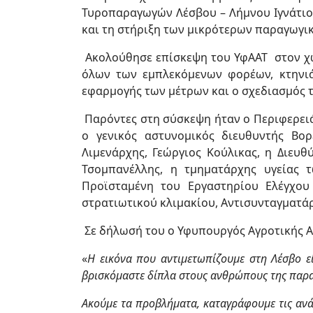
Τυροπαραγωγών Λέσβου – Λήμνου Ιγνάτιο 
και τη στήριξη των μικρότερων παραγωγι
Ακολούθησε επίσκεψη του ΥφΑΑΤ στον χώ
όλων των εμπλεκόμενων φορέων, κτηνιά
εφαρμογής των μέτρων και ο σχεδιασμός 
Παρόντες στη σύσκεψη ήταν ο Περιφερειά
ο γενικός αστυνομικός διευθυντής Βορ
Λιμενάρχης, Γεώργιος Κούλικας, η Διευθ
Τσομπανέλλης, η τμηματάρχης υγείας 
Προϊσταμένη του Εργαστηρίου Ελέγχο
στρατιωτικού κλιμακίου, Αντισυνταγματ
Σε δήλωσή του ο Υφυπουργός Αγροτικής Α
«
Η εικόνα που αντιμετωπίζουμε στη Λέσβο ε
βρισκόμαστε δίπλα στους ανθρώπους της παραγ
Ακούμε τα προβλήματα, καταγράφουμε τις ανά