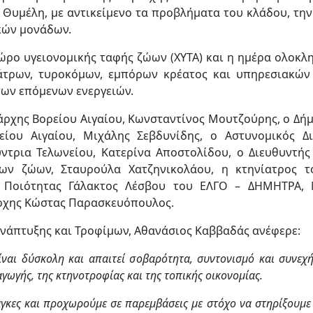
Θυμέλη, με αντικείμενο τα προβλήματα του κλάδου, την
κών μονάδων.
ρο υγειονομικής ταφής ζώων (ΧΥΤΑ) και η ημέρα ολοκλ
τρων, τυροκόμων, εμπόρων κρέατος και υπηρεσιακών
των επόμενων ενεργειών.
ρχης Βορείου Αιγαίου, Κωνσταντίνος Μουτζούρης, ο Δή
είου Αιγαίου, Μιχάλης Σεβδυνίδης, ο Αστυνομικός Δ
ύντρια Τελωνείου, Κατερίνα Αποστολίδου, ο Διευθυντής
των ζώων, Σταυρούλα Χατζηνικολάου, η κτηνίατρος τ
υ Ποιότητας Γάλακτος Λέσβου του ΕΛΓΟ – ΔΗΜΗΤΡΑ, 
άρχης Κώστας Παρασκευόπουλος.
νάπτυξης και Τροφίμων, Αθανάσιος Καββαδάς ανέφερε:
ίναι δύσκολη και απαιτεί σοβαρότητα, συντονισμό και συνεχ
ωγής, της κτηνοτροφίας και της τοπικής οικονομίας.
γκες και προχωρούμε σε παρεμβάσεις με στόχο να στηρίξουμε 