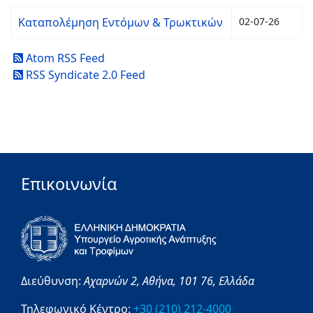
Καταπολέμηση Εντόμων & Τρωκτικών
02-07-26
Atom RSS Feed
RSS Syndicate 2.0 Feed
Επικοινωνία
Διεύθυνση:
Αχαρνών 2,
Αθήνα,
101 76,
Ελλάδα
Τηλεφωνικό Κέντρο:
+30 (210) 212-4000