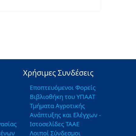
Χρήσιμες Συνδέσεις
Εποπτευόμενοι Φορείς
Βιβλιοθήκη του ΥΠΑΑΤ
Τμήματα Αγροτικής
Ανάπτυξης και Ελέγχων -
ασίας
Ιστοσελίδες ΤΑΑΕ
μένων
Λοιποί Σύνδεσμοι