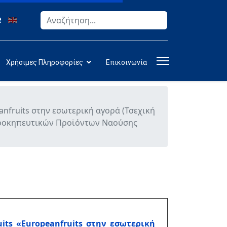
Αναζήτηση
Type 2 or more characters for results.
Χρήσιμες Πληροφορίες
Επικοινωνία
nfruits στην εσωτερική αγορά (Τσεχική
ωροκηπευτικών Προϊόντων Ναούσης
its
«
Europeanfruits
στην εσωτερική