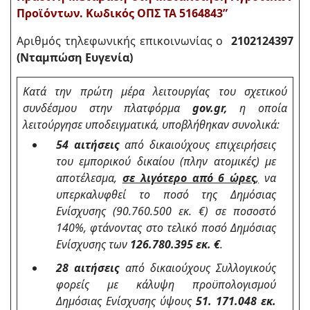
Προϊόντων. Κωδικός ΟΠΣ ΤΑ 5164843”
Aριθμός τηλεφωνικής επικοινωνίας ο
2102124397
(Νταμπώση Ευγενία)
Κατά την πρώτη μέρα λειτουργίας του σχετικού
συνδέσμου στην πλατφόρμα
gov.gr,
η οποία
λειτούργησε υποδειγματικά, υποβλήθηκαν συνολικά:
54 αιτήσεις
από δικαιούχους επιχειρήσεις
του εμπορικού δικαίου (πλην ατομικές) με
αποτέλεσμα,
σε λιγότερο από 6 ώρες
,
να
υπερκαλυφθεί το ποσό της Δημόσιας
Ενίσχυσης (90.760.500 εκ. €) σε ποσοστό
140%, φτάνοντας στο τελικό ποσό Δημόσιας
Ενίσχυσης των
126.780.395 εκ. €
.
28 αιτήσεις
από δικαιούχους Συλλογικούς
φορείς με κάλυψη προϋπολογισμού
Δημόσιας Ενίσχυσης ύψους
51. 171.048 εκ.