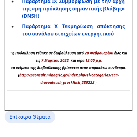
Παράρτημα IX Συμμόρφωση με την αρχή
της «μη πρόκλησης σημαντικής βλάβης»
(DNSH)
Παράρτημα X Τεκμηρίωση απόκτησης
του συνόλου στοιχείων ενεργητικού
*
η Πρόσκληση τέθηκε σε διαβούλευση από
28 Φεβρουαρίου
έως και
τις
7 Μαρτίου 2022
και ώρα
12:00 μ.μ
.
το κείμενο της διαβούλευσης βρίσκεται στον παρακάτω συνδεσμο.
(
http://pconsult.minagric.gr/index.php/el/categories/111-
diavouleush_prosklhsh_280222
)
Επίκαιρα Θέματα