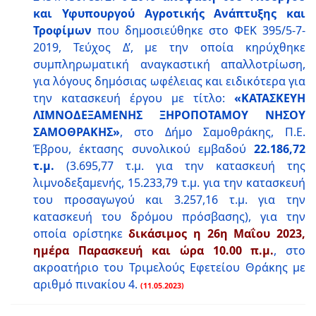
και Υφυπουργού Αγροτικής Ανάπτυξης και
Τροφίμων
που δημοσιεύθηκε στο ΦΕΚ 395/5-7-
2019, Τεύχος Δ’, με την οποία κηρύχθηκε
συμπληρωματική αναγκαστική απαλλοτρίωση,
για λόγους δημόσιας ωφέλειας και ειδικότερα για
την κατασκευή έργου με τίτλο:
«ΚΑΤΑΣΚΕΥΗ
ΛΙΜΝΟΔΕΞΑΜΕΝΗΣ ΞΗΡΟΠΟΤΑΜΟΥ ΝΗΣΟΥ
ΣΑΜΟΘΡΑΚΗΣ»
, στο Δήμο Σαμοθράκης, Π.Ε.
Έβρου, έκτασης συνολικού εμβαδού
22.186,72
τ.μ.
(3.695,77 τ.μ. για την κατασκευή της
λιμνοδεξαμενής, 15.233,79 τ.μ. για την κατασκευή
του προσαγωγού και 3.257,16 τ.μ. για την
κατασκευή του δρόμου πρόσβασης), για την
οποία ορίστηκε
δικάσιμος η 26η Μαΐου 2023,
ημέρα Παρασκευή και ώρα 10.00 π.μ.
, στο
ακροατήριο του Τριμελούς Εφετείου Θράκης με
αριθμό πινακίου 4.
(11.05.2023)