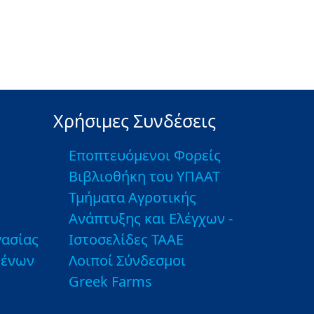
Χρήσιμες Συνδέσεις
Εποπτευόμενοι Φορείς
Βιβλιοθήκη του ΥΠΑΑΤ
Τμήματα Αγροτικής
Ανάπτυξης και Ελέγχων -
ασίας
Ιστοσελίδες ΤΑΑΕ
μένων
Λοιποί Σύνδεσμοι
Greek Farms