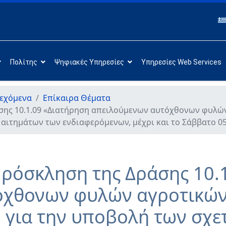
Πολίτης
Ψηφιακές Υπηρεσίες
Υπηρεσίες Web Services
εχόμενα
Επίκαιρα Θέματα
ης 10.1.09 «Διατήρηση απειλούμενων αυτόχθονων φυλών
 αιτημάτων των ενδιαφερόμενων, μέχρι και το Σάββατο 0
όσκληση της Δράσης 10.1
όχθονων φυλών αγροτικών
ό για την υποβολή των σχε