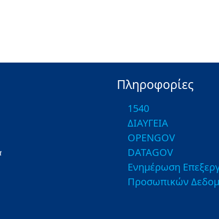
Πληροφορίες
1540
ΔΙΑΥΓΕΙΑ
OPENGOV
DATAGOV
α
Ενημέρωση Επεξεργ
Προσωπικών Δεδο