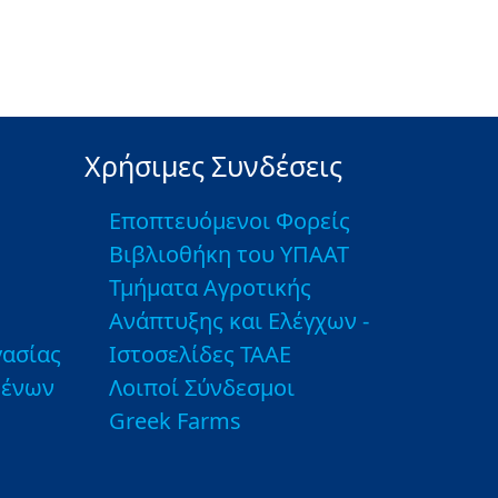
Χρήσιμες Συνδέσεις
Εποπτευόμενοι Φορείς
Βιβλιοθήκη του ΥΠΑΑΤ
Τμήματα Αγροτικής
Ανάπτυξης και Ελέγχων -
ασίας
Ιστοσελίδες ΤΑΑΕ
μένων
Λοιποί Σύνδεσμοι
Greek Farms