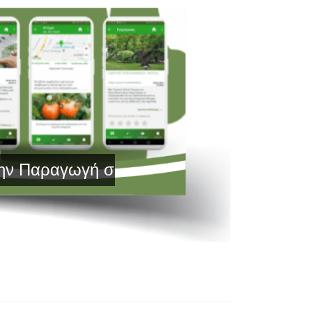
ραγωγή σας με Τεχνολογία Αιχμής και Έ