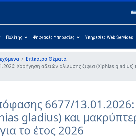
Πολίτης
Ψηφιακές Υπηρεσίες
Υπηρεσίες Web Services
εχόμενα
Επίκαιρα Θέματα
2026: Χορήγηση αδειών αλίευσης ξιφία (Xiphias gladius
όφασης 6677/13.01.2026:
phias gladius) και μακρύπτ
για το έτος 2026