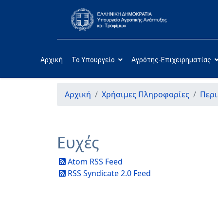
Αρχική
Το Υπουργείο
Αγρότης-Επιχειρηματίας
Αρχική
Χρήσιμες Πληροφορίες
Περι
Ευχές
Atom RSS Feed
RSS Syndicate 2.0 Feed