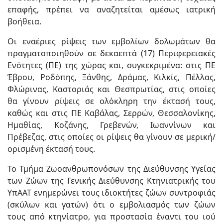
επαφής, πρέπει να αναζητείται αμέσως ιατρική
βοήθεια.
Οι εναέριες ρίψεις των εμβολίων δολωμάτων θα
πραγματοποιηθούν σε δεκαεπτά (17) Περιφερειακές
Ενότητες (ΠΕ) της χώρας και, συγκεκριμένα: στις ΠΕ
Έβρου, Ροδόπης, Ξάνθης, Δράμας, Κιλκίς, Πέλλας,
Φλώρινας, Καστοριάς και Θεσπρωτίας, στις οποίες
θα γίνουν ρίψεις σε ολόκληρη την έκτασή τους,
καθώς και στις ΠΕ Καβάλας, Σερρών, Θεσσαλονίκης,
Ημαθίας, Κοζάνης, Γρεβενών, Ιωαννίνων και
Πρέβεζας, στις οποίες οι ρίψεις θα γίνουν σε μερική/
ορισμένη έκτασή τους.
Το Τμήμα Ζωοανθρωπονόσων της Διεύθυνσης Υγείας
των Ζώων της Γενικής Διεύθυνσης Κτηνιατρικής του
ΥπΑΑΤ ενημερώνει τους ιδιοκτήτες ζώων συντροφιάς
(σκύλων και γατών) ότι ο εμβολιασμός των ζώων
τους από κτηνίατρο, για προστασία έναντι του ιού