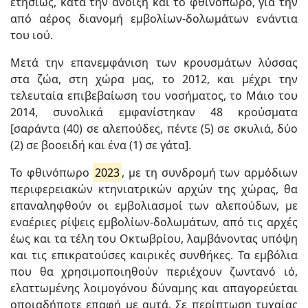
ετησίως, κατά την άνοιξη και το φθινόπωρο, για την
από αέρος διανομή εμβολίων-δολωμάτων ενάντια
του ιού.
Μετά την επανεμφάνιση των κρουσμάτων λύσσας
στα ζώα, στη χώρα μας, το 2012, και μέχρι την
τελευταία επιβεβαίωση του νοσήματος, το Μάιο του
2014, συνολικά εμφανίστηκαν 48 κρούσματα
[σαράντα (40) σε αλεπούδες, πέντε (5) σε σκυλιά, δύο
(2) σε βοοειδή και ένα (1) σε γάτα].
Το φθινόπωρο
2023
, με τη συνδρομή των αρμόδιων
περιφερειακών κτηνιατρικών αρχών της χώρας, θα
επαναληφθούν οι εμβολιασμοί των αλεπούδων, με
εναέριες ρίψεις εμβολίων-δολωμάτων, από τις αρχές
έως και τα τέλη του Οκτωβρίου, λαμβάνοντας υπόψη
και τις επικρατούσες καιρικές συνθήκες. Τα εμβόλια
που θα χρησιμοποιηθούν περιέχουν ζωντανό ιό,
ελαττωμένης λοιμογόνου δύναμης και απαγορεύεται
οποιαδήποτε επαφή με αυτά. Σε περίπτωση τυχαίας