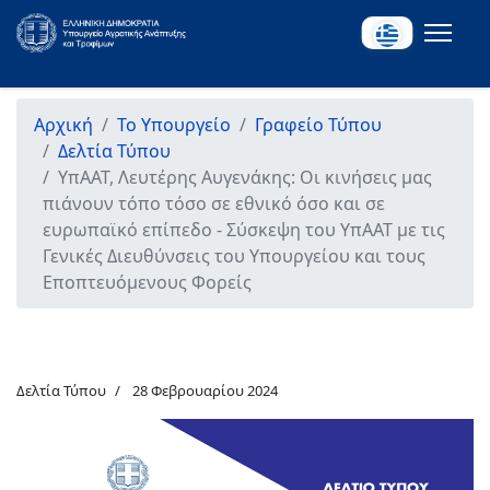
Αρχική
Το Υπουργείο
Γραφείο Τύπου
Δελτία Τύπου
ΥπΑΑΤ, Λευτέρης Αυγενάκης: Οι κινήσεις μας
πιάνουν τόπο τόσο σε εθνικό όσο και σε
ευρωπαϊκό επίπεδο - Σύσκεψη του ΥπΑΑΤ με τις
Γενικές Διευθύνσεις του Υπουργείου και τους
Εποπτευόμενους Φορείς
Δελτία Τύπου
28 Φεβρουαρίου 2024