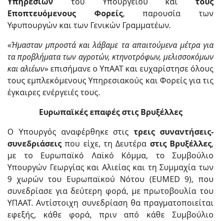
Υπηρεσιών
του Υπουργείου και
τους
Εποπτευόμενους Φορείς
, παρουσία των
Υφυπουργών και των Γενικών Γραμματέων.
«
Ήμασταν μπροστά και λάβαμε τα απαιτούμενα μέτρα για
τα προβλήματα των αγροτών, κτηνοτρόφων, μελισσοκόμων
και αλιέων
» επισήμανε ο ΥπΑΑΤ και ευχαρίστησε όλους
τους εμπλεκόμενους Υπηρεσιακούς και Φορείς για τις
έγκαιρες ενέργειές τους.
Ευρωπαϊκές επαφές στις Βρυξέλλες
Ο Υπουργός αναφέρθηκε στις
τρεις συναντήσεις-
συνεδριάσεις
που είχε, τη Δευτέρα
στις Βρυξέλλες
,
με το Ευρωπαϊκό Λαϊκό Κόμμα, το Συμβούλιο
Υπουργών Γεωργίας και Αλιείας και τη Συμμαχία των
9 χωρών του Ευρωπαϊκού Νότου (EUMED 9), που
συνεδρίασε για δεύτερη φορά, με πρωτοβουλία του
ΥΠΑΑΤ. Αντίστοιχη συνεδρίαση θα πραγματοποιείται
εφεξής, κάθε φορά, πριν από κάθε Συμβούλιο