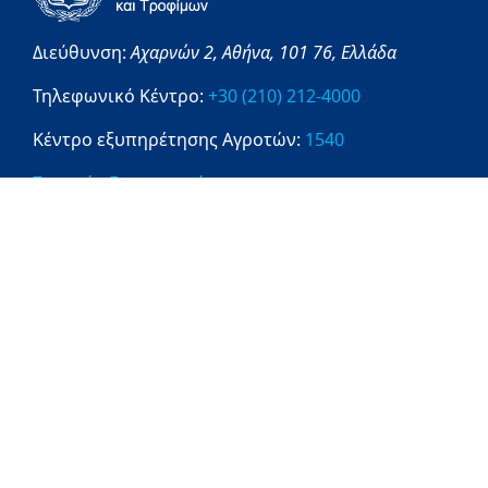
Διεύθυνση:
Αχαρνών 2,
Αθήνα,
101 76,
Ελλάδα
Τηλεφωνικό Κέντρο:
+30 (210) 212-4000
Κέντρο εξυπηρέτησης Αγροτών:
1540
Στοιχεία Επικοινωνίας
Πληροφορίες
1540
ΔΙΑΥΓΕΙΑ
OPENGOV
DATAGOV
Ενημέρωση Επεξεργασίας Προσωπικών
Δεδομένων