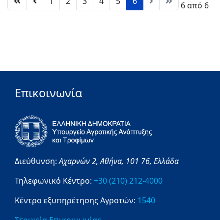
1
2
3
4
5
6
Σελίδα 6 από 6
Επικοινωνία
Διεύθυνση:
Αχαρνών 2,
Αθήνα,
101 76,
Ελλάδα
Τηλεφωνικό Κέντρο:
+30 (210) 212-4000
Κέντρο εξυπηρέτησης Αγροτών:
1540